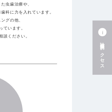
した虫歯治療や、
防歯科に力を入れています。
ニングの他、
っています。
i
相談ください。
診療案内
・
アクセス