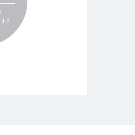
く
決する