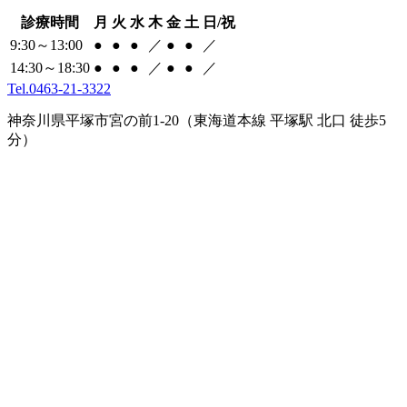
診療時間
月
火
水
木
金
土
日/祝
9:30～13:00
●
●
●
／
●
●
／
14:30～18:30
●
●
●
／
●
●
／
Tel.0463-21-3322
神奈川県平塚市宮の前1-20（東海道本線 平塚駅 北口 徒歩5
分）