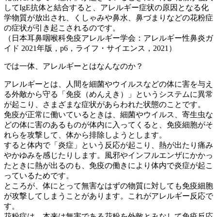
してIgE抗体と結合すると、アレルギー症状の原因となる化
学物質が放出され、くしゃみや鼻水、鼻づまりなどの花粉症
の症状が引き起こされるのです。
（日本耳鼻咽喉科免疫アレルギー学会：アレルギー性鼻炎ガ
イド 2021年版，p6，ライフ・サイエンス，2021）
では一体、アレルギーとはなんなのか？
アレルギーとは、人間を細菌やウイルスなどの体に害を与え
る外敵から守る「免疫（めんえき）」というシステムに異常
が起こり、さまざまな症状があらわれた状態のことです。
免疫が正常に働いているときは、細菌やウイルス、寄生虫な
どの体に害のあるものが体内に入ってくると、免疫細胞がそ
れらを攻撃して、体から排除しようとします。
すると体内で「炎症」という反応が起こり、熱が出たり痛み
やかゆみを感じたりします。風邪やインフルエンザにかかっ
たときに熱が出るのも、免疫の働きにより体内で炎症が起こ
っているためです。
ところが、体にとって無害なはずの物質に対しても免疫細胞
が攻撃してしまうことがあります。これがアレルギー反応で
す。
花粉症は、本来は無害である花粉を外敵とみなして免疫反応