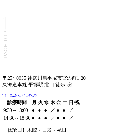
〒254-0035 神奈川県平塚市宮の前1-20
東海道本線 平塚駅 北口 徒歩5分
Tel.0463-21-3322
診療時間
月
火
水
木
金
土
日/祝
9:30～13:00
●
●
●
／
●
●
／
14:30～18:30
●
●
●
／
●
●
／
【休診日】木曜・日曜・祝日