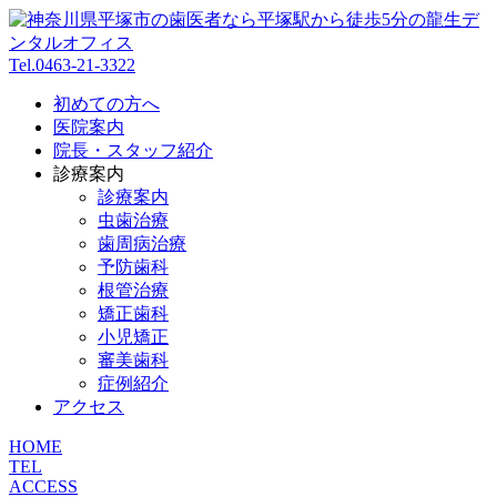
Tel.0463-21-3322
初めての方へ
医院案内
院長・スタッフ紹介
診療案内
診療案内
虫歯治療
歯周病治療
予防歯科
根管治療
矯正歯科
小児矯正
審美歯科
症例紹介
アクセス
HOME
TEL
ACCESS