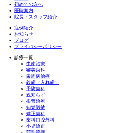
初めての方へ
医院案内
院長・スタッフ紹介
症例紹介
お知らせ
ブログ
プライバシーポリシー
診療一覧
虫歯治療
審美歯科
歯周病治療
義歯（入れ歯）
予防歯科
親知らず
根管治療
知覚過敏
矯正歯科
歯科口腔外科
小児矯正
顎関節症