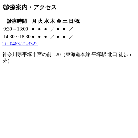
i
診療案内
・
アクセス
診療時間
月
火
水
木
金
土
日/祝
9:30～13:00
●
●
●
／
●
●
／
14:30～18:30
●
●
●
／
●
●
／
Tel.0463-21-3322
神奈川県平塚市宮の前1-20（東海道本線 平塚駅 北口 徒歩5
分）