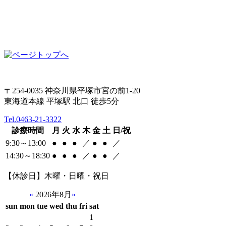
〒254-0035 神奈川県平塚市宮の前1-20
東海道本線 平塚駅 北口 徒歩5分
Tel.0463-21-3322
診療時間
月
火
水
木
金
土
日/祝
9:30～13:00
●
●
●
／
●
●
／
14:30～18:30
●
●
●
／
●
●
／
【休診日】木曜・日曜・祝日
«
2026年8月
»
sun
mon
tue
wed
thu
fri
sat
1