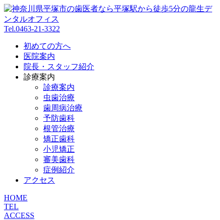
Tel.0463-21-3322
初めての方へ
医院案内
院長・スタッフ紹介
診療案内
診療案内
虫歯治療
歯周病治療
予防歯科
根管治療
矯正歯科
小児矯正
審美歯科
症例紹介
アクセス
HOME
TEL
ACCESS